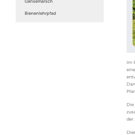
Gänsemarsch
Bienenlehrpfad
Im 
ein
ent
Dan
Pla
Die
zus
der
Die