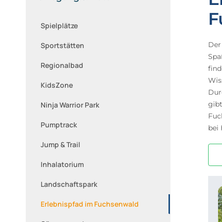
F
Spielplätze
Der
Sportstätten
Spa
Regionalbad
find
Wis
KidsZone
Dur
gib
Ninja Warrior Park
Fuc
Pumptrack
bei
Jump & Trail
Inhalatorium
Landschaftspark
Erlebnispfad im Fuchsenwald