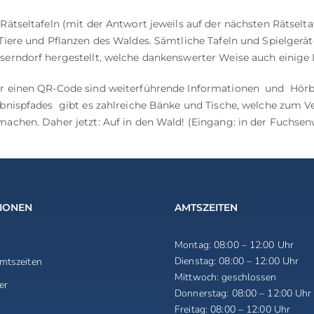
 Rätseltafeln (mit der Antwort jeweils auf der nächsten Rätselt
 Tiere und Pflanzen des Waldes. Sämtliche Tafeln und Spielger
serndorf hergestellt, welche dankenswerter Weise auch einige I
r einen QR-Code sind weiterführende Informationen und Hörbei
ebnispfades gibt es zahlreiche Bänke und Tische, welche zum Ve
machen. Daher jetzt: Auf in den Wald! (Eingang: in der Fuchse
IONEN
AMTSZEITEN
Montag:
08:00 – 12:00 Uhr
Dienstag:
08:00 – 12:00 Uhr
mtszeiten
Mittwoch:
geschlossen
er
Donnerstag:
08:00 – 12:00 Uhr
Freitag:
08:00 – 12:00 Uhr