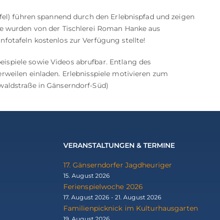
afel) führen spannend durch den Erlebnispfad und zeigen
äte wurden von der Tischlerei Roman Hanke aus
nfotafeln kostenlos zur Verfügung stellte!
spiele sowie Videos abrufbar. Entlang des
rweilen einladen. Erlebnisspiele motivieren zum
nwaldstraße in Gänserndorf-Süd)
VERANSTALTUNGEN & TERMINE
17. Gänserndorfer Jagdheuriger
15. August 2026
Ferienspielwoche 2026
17. August 2026 - 21. August 2026
Familienpicknick im Kulturhausgarten
19. August 2026