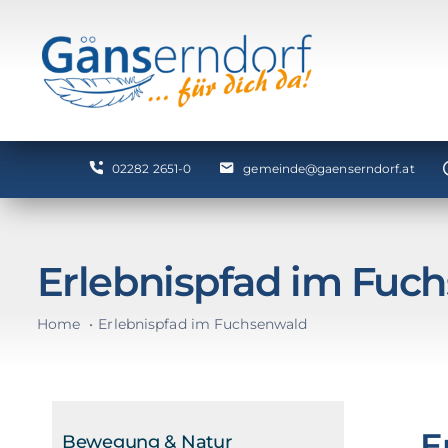
Zum
Inhalt
springen
02282 2651-0
gemeinde@gaenserndorf.at
Erlebnispfad im Fuc
Home
Erlebnispfad im Fuchsenwald
E
Bewegung & Natur