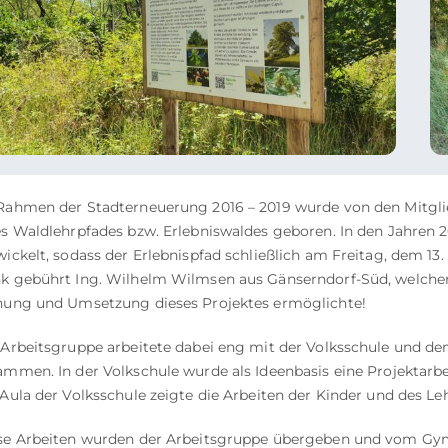
Rahmen der Stadterneuerung 2016 – 2019 wurde von den Mitglie
es Waldlehrpfades bzw. Erlebniswaldes geboren. In den Jahren 
wickelt, sodass der Erlebnispfad schließlich am Freitag, dem 1
k gebührt Ing. Wilhelm Wilmsen aus Gänserndorf-Süd, welche
nung und Umsetzung dieses Projektes ermöglichte!
 Arbeitsgruppe arbeitete dabei eng mit der Volksschule und
ammen. In der Volkschule wurde als Ideenbasis eine Projektarbei
 Aula der Volksschule zeigte die Arbeiten der Kinder und des Le
se Arbeiten wurden der Arbeitsgruppe übergeben und vom Gy