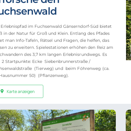
uchsenwald
Raumreservierung
Bauen & Wohnen
 Erlebnispfad im Fuchsenwald Gänserndorf-Süd bietet
ß in der Natur für Groß und Klein. Entlang des Pfades
Stellenausschreibung
et man Info-Tafeln, Rätsel und Fragen, die helfen, das
Natur im Garten
sen zu erweitern. Spielestationen erhöhen den Reiz am
chwandern des 3,7 km langen Erlebnisrundwegs. Es
Shop
t 2 Startpunkte: Ecke Siebenbrunnerstraße /
hsenwaldstraße (Tierweg) und beim Föhrenweg (ca.
Gemeindezeitung
 Hausnummer 50) (Pflanzenweg).
Kostenlose Beratungen
Karte anzeigen
Kommunkationskanäle