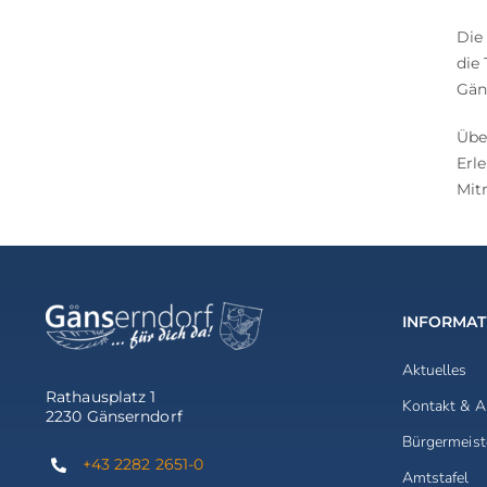
Die
die
Gän
Übe
Erl
Mit
INFORMAT
Aktuelles
Rathausplatz 1
Kontakt & A
2230 Gänserndorf
Bürgermeist
+43 2282 2651-0
Amtstafel