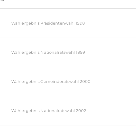
Raumreservierung
Bauen & Wohnen
Wahlergebnis Präsidentenwahl 1998
Stellenausschreibung
Natur im Garten
Wahlergebnis Nationalratswahl 1999
Shop
Gemeindezeitung
Wahlergebnis Gemeinderatswahl 2000
Kostenlose Beratungen
Kommunkationskanäle
Wahlergebnis Nationalratswahl 2002