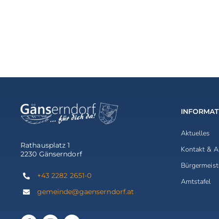
INFORMAT
Aktuelles
Rathausplatz 1
Kontakt & A
2230 Gänserndorf
Bürgermeist
+43 2282 2651-0
Amtstafel
gemeinde@gaenserndorf.at