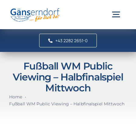
Zum
Inhalt
Togg
springen
Navig
+43 2282 2651-0
Gemeinde & Politik
Fußball WM Public
Bürgerinfo & Service
Viewing – Halbfinalspiel
Mittwoch
Freizeit & Vereine
Home
Fußball WM Public Viewing – Halbfinalspiel Mittwoch
Suche
nach: