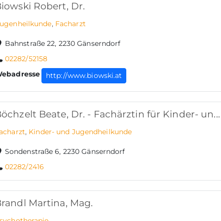
iowski Robert, Dr.
ugenheilkunde
,
Facharzt
Bahnstraße 22, 2230 Gänserndorf
02282/52158
ebadresse
http://www.biowski.at
öchzelt Beate, Dr. - Fachärztin für Kinder- un...
acharzt
,
Kinder- und Jugendheilkunde
Sondenstraße 6, 2230 Gänserndorf
02282/2416
randl Martina, Mag.
sychotherapie