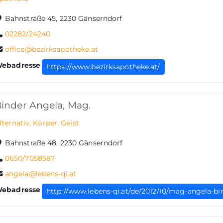
Bahnstraße 45, 2230 Gänserndorf
02282/24240
office@bezirksapotheke.at
ebadresse
https://www.bezirksapotheke.at/
inder Angela, Mag.
lternativ, Körper, Geist
Bahnstraße 48, 2230 Gänserndorf
0650/7058587
angela@lebens-qi.at
ebadresse
http://www.lebens-qi.at/de/2012/10/mag-angela-bi