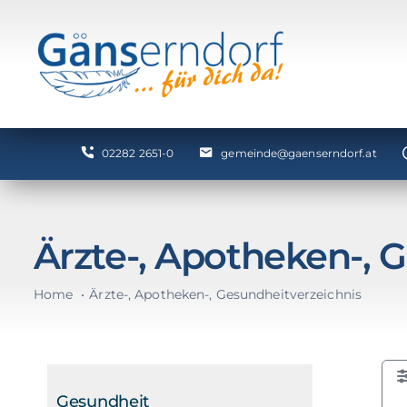
Zum
Inhalt
springen
02282 2651-0
gemeinde@gaenserndorf.at
Ärzte-, Apotheken-, 
Home
Ärzte-, Apotheken-, Gesundheitverzeichnis
Gesundheit