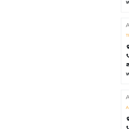
W
T
W
A
A