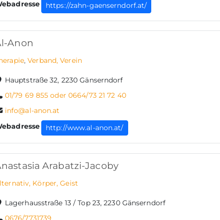
ebadresse
https://zahn-gaenserndorf.at/
Al-Anon
herapie
,
Verband, Verein
Hauptstraße 32, 2230 Gänserndorf
01/79 69 855 oder 0664/73 21 72 40
info@al-anon.at
ebadresse
http://www.al-anon.at/
nastasia Arabatzi-Jacoby
lternativ, Körper, Geist
Lagerhausstraße 13 / Top 23, 2230 Gänserndorf
0676/7731739