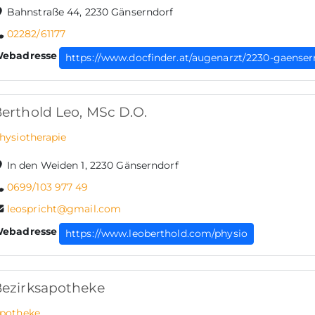
Bahnstraße 44, 2230 Gänserndorf
02282/61177
ebadresse
https://www.docfinder.at/augenarzt/2230-gaenser
erthold Leo, MSc D.O.
hysiotherapie
In den Weiden 1, 2230 Gänserndorf
0699/103 977 49
leospricht@gmail.com
ebadresse
https://www.leoberthold.com/physio
ezirksapotheke
potheke