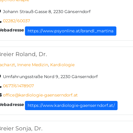
Johann Strauß-Gasse 8, 2230 Gänserndorf
02282/60037
ebadresse
https://www.psyonline.at/brandl_martina
reier Roland, Dr.
acharzt
,
Innere Medizin
,
Kardiologie
Umfahrungsstraße Nord 9, 2230 Gänserndorf
0677/61478907
office@kardiologie-gaenserndorf.at
ebadresse
https://www.kardiologie-gaenserndorf.at/
reier Sonja, Dr.