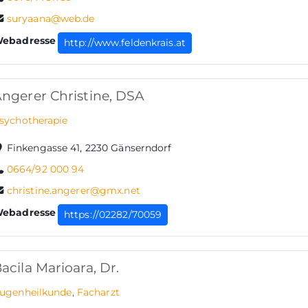
suryaana@web.de
ebadresse
http://www.feldenkrais.at
ngerer Christine, DSA
sychotherapie
Finkengasse 41, 2230 Gänserndorf
0664/92 000 94
christine.angerer@gmx.net
ebadresse
https://02282/70059
acila Marioara, Dr.
ugenheilkunde
,
Facharzt