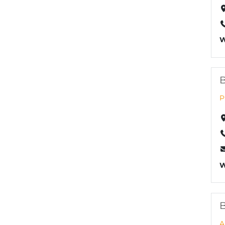
W
B
P
W
B
A