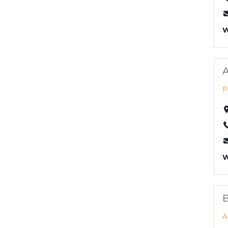
W
A
P
W
B
A