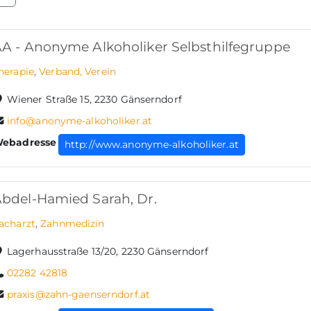
Raumreservierung
A - Anonyme Alkoholiker Selbsthilfegruppe
Bauen & Wohnen
herapie
,
Verband, Verein
Stellenausschreibung
Wiener Straße 15, 2230 Gänserndorf
Natur im Garten
info@anonyme-alkoholiker.at
Shop
ebadresse
http://www.anonyme-alkoholiker.at
Gemeindezeitung
Kostenlose Beratungen
bdel-Hamied Sarah, Dr.
Kommunkationskanäle
acharzt
,
Zahnmedizin
Lagerhausstraße 13/20, 2230 Gänserndorf
02282 42818
praxis@zahn-gaenserndorf.at